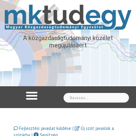
A közgazdaságtudományi közélet
megújulásáért
Whe
|
Fejlesztési javaslat küldése
Új szót javaslok a
|
Segítség
szótárba