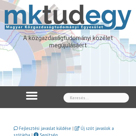
A közgazdaságtudományi közélet
megújulásáért
Whe
|
Fejlesztési javaslat küldése
Új szót javaslok a
|
Segítség
szótárba