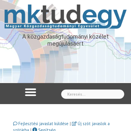
A közgazdaságtudományi közélet
megújulásáért
Whe
|
Fejlesztési javaslat küldése
Új szót javaslok a
|
Segítség
szótárba