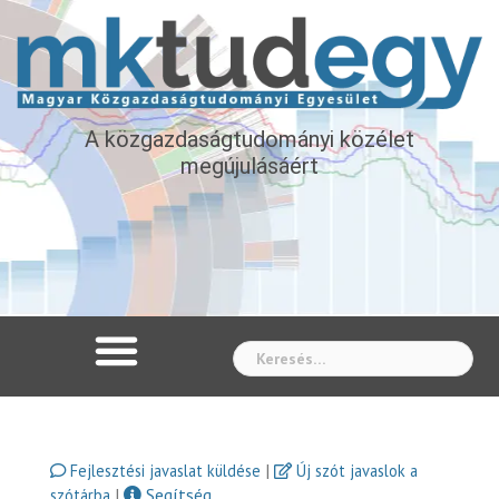
A közgazdaságtudományi közélet
megújulásáért
Whe
|
Fejlesztési javaslat küldése
Új szót javaslok a
|
Segítség
szótárba