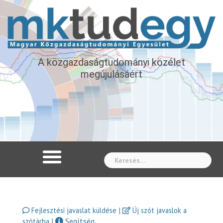
A közgazdaságtudományi közélet
megújulásáért
Whe
|
Fejlesztési javaslat küldése
Új szót javaslok a
|
Segítség
szótárba