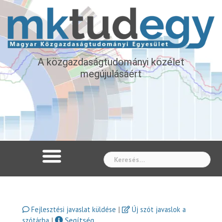
A közgazdaságtudományi közélet
megújulásáért
Whe
|
Fejlesztési javaslat küldése
Új szót javaslok a
|
Segítség
szótárba