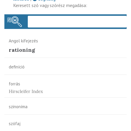
Keresett szó vagy szórész megadása:
Keres
Angol kifejezés
rationing
definíció
forrás
Hirscleifer Index
szinoníma
szófaj