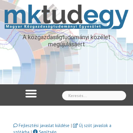
A közgazdaságtudományi közélet
megújulásáért
Whe
|
Fejlesztési javaslat küldése
Új szót javaslok a
|
Segítség
szótárba