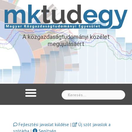
A közgazdaságtudományi közélet
megújulásáért
Whe
|
Fejlesztési javaslat küldése
Új szót javaslok a
|
Segítség
szótárba