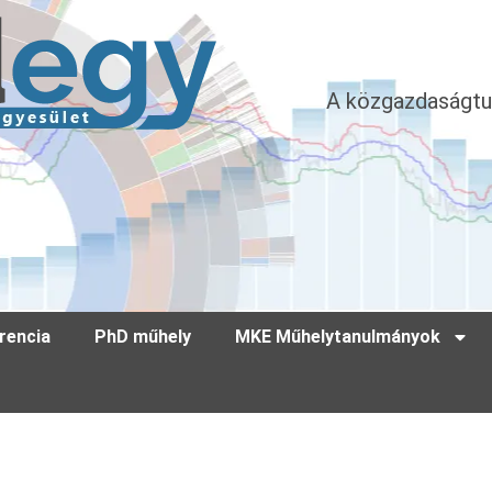
A közgazdaságtu
rencia
PhD műhely
MKE Műhelytanulmányok