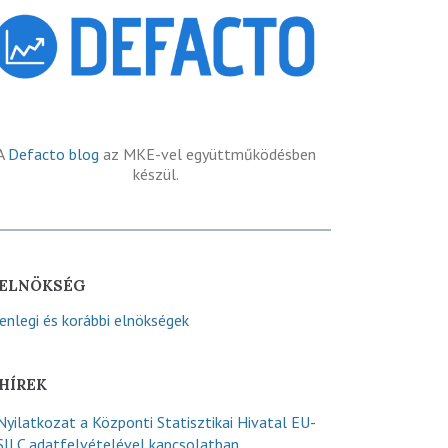
A
Defacto blog
az MKE-vel együttműködésben
készül.
ELNÖKSÉG
lenlegi és korábbi elnökségek
HÍREK
Nyilatkozat a Központi Statisztikai Hivatal EU-
SILC adatfelvételével kapcsolatban