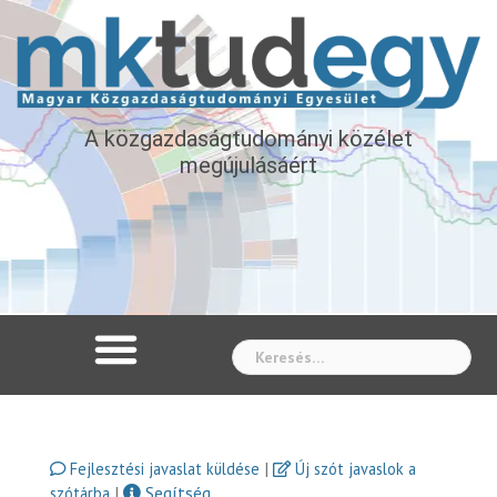
A közgazdaságtudományi közélet
megújulásáért
Whe
|
Fejlesztési javaslat küldése
Új szót javaslok a
|
Segítség
szótárba