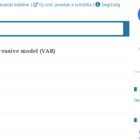
|
|
Segítség
javaslat küldése
Új szót javaslok a szótárba
Keres
ressive model (VAR)
Je