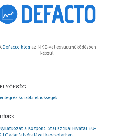
A
Defacto blog
az MKE-vel együttműködésben
készül.
ELNÖKSÉG
lenlegi és korábbi elnökségek
HÍREK
Nyilatkozat a Központi Statisztikai Hivatal EU-
SILC adatfelvételével kapcsolatban