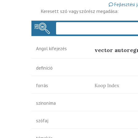
Fejlesztési 
Keresett szó vagy szórész megadása:
Angol kifejezés
vector autoreg
definíció
forrás
Koop Index
szinoníma
szófaj