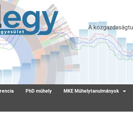
A közgazdaságtu
rencia
PhD műhely
MKE Műhelytanulmányok