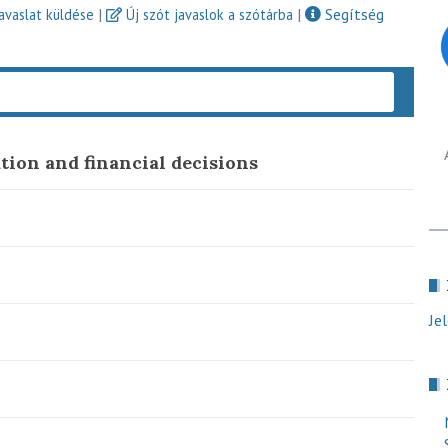
|
|
Segítség
javaslat küldése
Új szót javaslok a szótárba
Keres
tion and financial decisions
Je