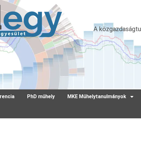
A közgazdaságtu
rencia
PhD műhely
MKE Műhelytanulmányok