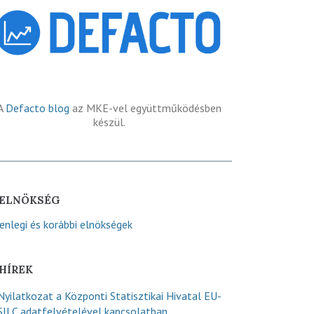
A
Defacto blog
az MKE-vel együttműködésben
készül.
ELNÖKSÉG
lenlegi és korábbi elnökségek
HÍREK
Nyilatkozat a Központi Statisztikai Hivatal EU-
SILC adatfelvételével kapcsolatban