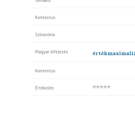
témakör
Kontextus
Szinoníma
Magyar kifejezés
értékmaximaliz
Kontextus
Értékelés