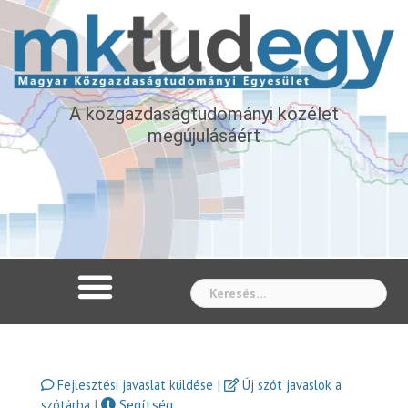
A közgazdaságtudományi közélet
megújulásáért
Whe
|
Fejlesztési javaslat küldése
Új szót javaslok a
|
Segítség
szótárba