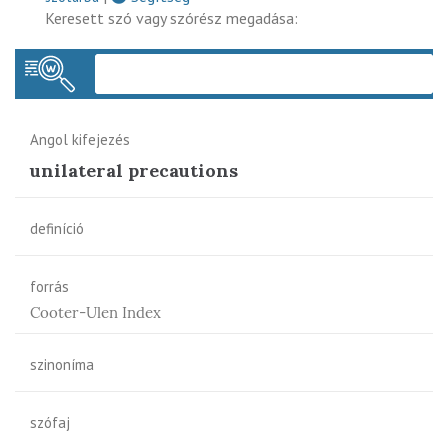
Keresett szó vagy szórész megadása:
Keres
Angol kifejezés
unilateral precautions
definíció
forrás
Cooter-Ulen Index
szinoníma
szófaj