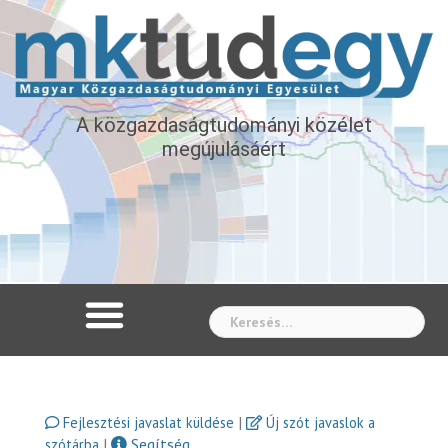
A közgazdaságtudományi közélet
megújulásáért
Whe
|
Fejlesztési javaslat küldése
Új szót javaslok a
|
Segítség
szótárba