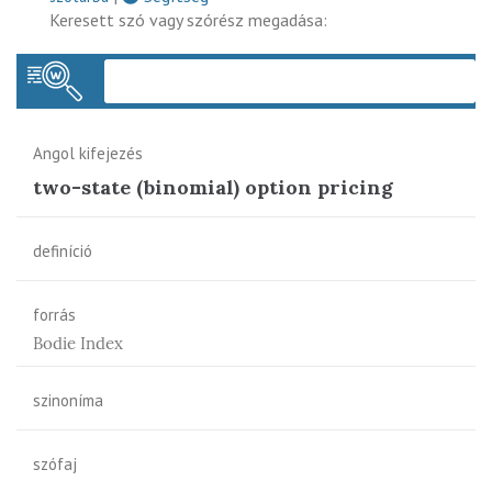
Keresett szó vagy szórész megadása:
Keres
Angol kifejezés
two-state (binomial) option pricing
definíció
forrás
Bodie Index
szinoníma
szófaj