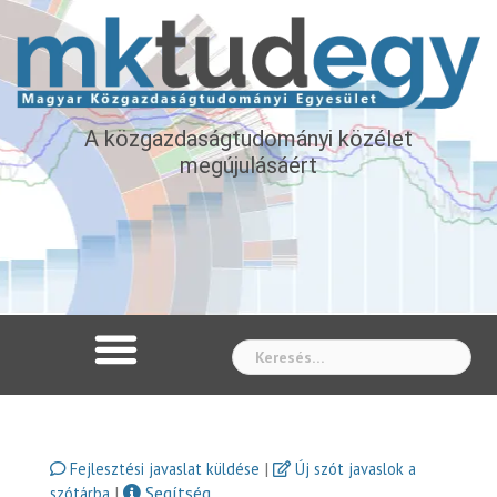
A közgazdaságtudományi közélet
megújulásáért
Whe
|
Fejlesztési javaslat küldése
Új szót javaslok a
|
Segítség
szótárba