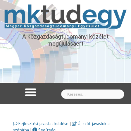
A közgazdaságtudományi közélet
megújulásáért
Whe
|
Fejlesztési javaslat küldése
Új szót javaslok a
|
Segítség
szótárba