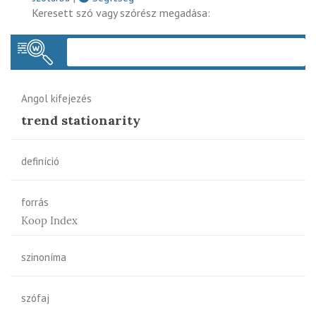
Keresett szó vagy szórész megadása:
Keres
Angol kifejezés
trend stationarity
definíció
forrás
Koop Index
szinoníma
szófaj