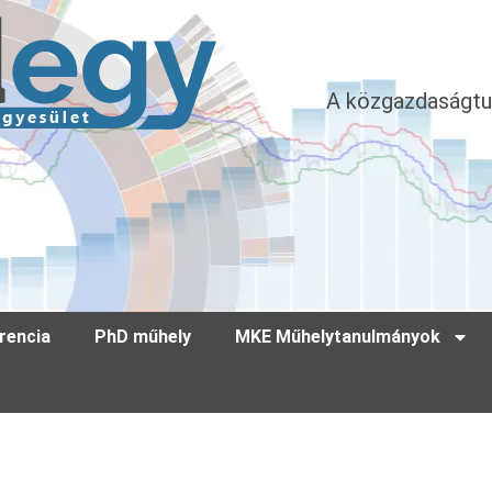
A közgazdaságtu
rencia
PhD műhely
MKE Műhelytanulmányok