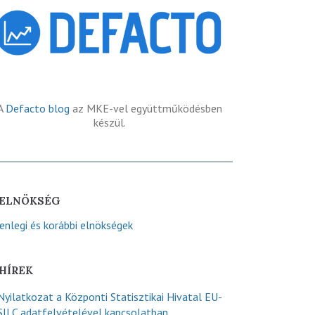
A
Defacto blog
az MKE-vel együttműködésben
készül.
ELNÖKSÉG
lenlegi és korábbi elnökségek
HÍREK
Nyilatkozat a Központi Statisztikai Hivatal EU-
SILC adatfelvételével kapcsolatban