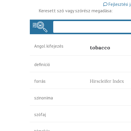
Fejlesztési 
Keresett szó vagy szórész megadása:
Angol kifejezés
tobacco
definíció
forrás
Hirscleifer Index
szinoníma
szófaj