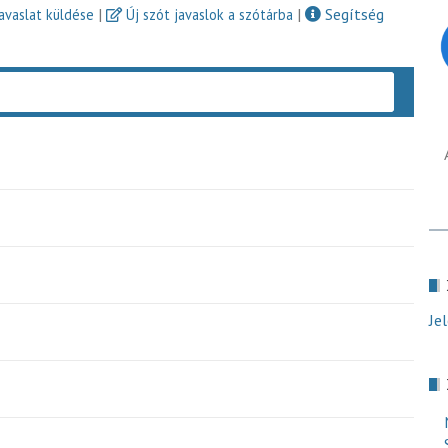
|
|
Segítség
javaslat küldése
Új szót javaslok a szótárba
Keres
Je