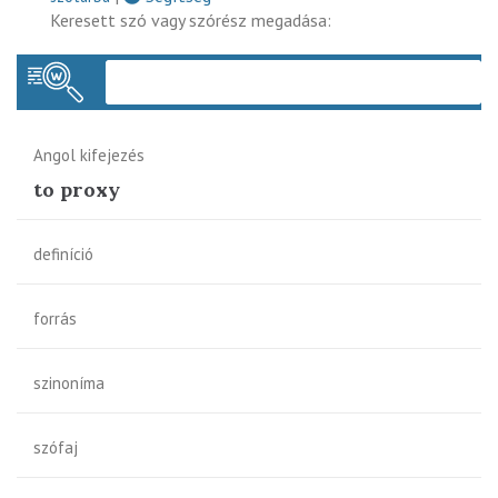
Keresett szó vagy szórész megadása:
Keres
Angol kifejezés
to proxy
definíció
forrás
szinoníma
szófaj