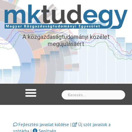
A közgazdaságtudományi közélet
megújulásáért
Whe
|
Fejlesztési javaslat küldése
Új szót javaslok a
|
Segítség
szótárba