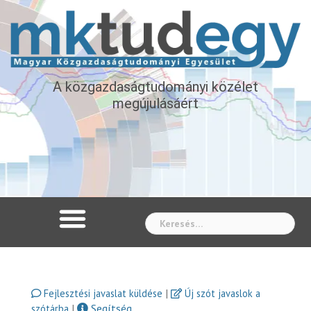
A közgazdaságtudományi közélet
megújulásáért
Whe
|
Fejlesztési javaslat küldése
Új szót javaslok a
|
Segítség
szótárba