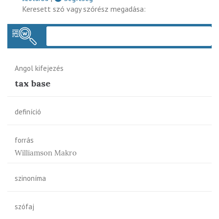
Keresett szó vagy szórész megadása:
Keres
Angol kifejezés
tax base
definíció
forrás
Williamson Makro
szinoníma
szófaj