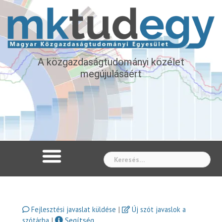
A közgazdaságtudományi közélet
megújulásáért
Whe
|
Fejlesztési javaslat küldése
Új szót javaslok a
|
Segítség
szótárba