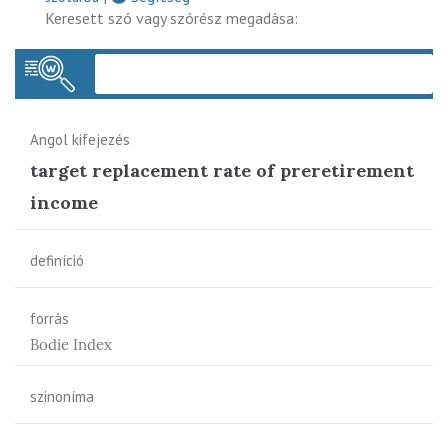
Keresett szó vagy szórész megadása:
Keres
Angol kifejezés
target replacement rate of preretirement
income
definíció
forrás
Bodie Index
szinoníma