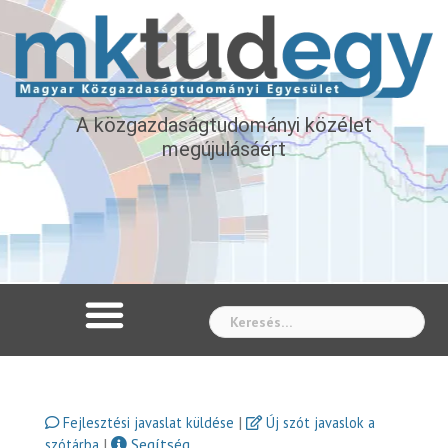
A közgazdaságtudományi közélet
megújulásáért
Whe
|
Fejlesztési javaslat küldése
Új szót javaslok a
|
Segítség
szótárba