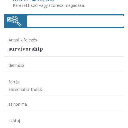
Keresett szó vagy szórész megadása:
Keres
Angol kifejezés
survivorship
definíció
forrás
Hirscleifer Index
szinoníma
szófaj