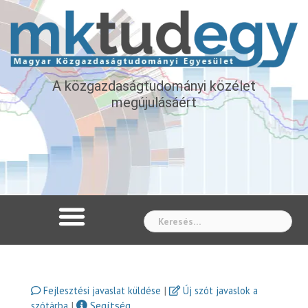
A közgazdaságtudományi közélet
megújulásáért
Whe
|
Fejlesztési javaslat küldése
Új szót javaslok a
|
Segítség
szótárba