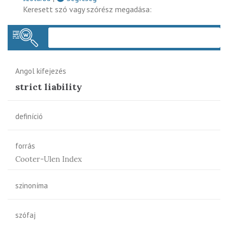
Keresett szó vagy szórész megadása:
Keres
Angol kifejezés
strict liability
definíció
forrás
Cooter-Ulen Index
szinoníma
szófaj