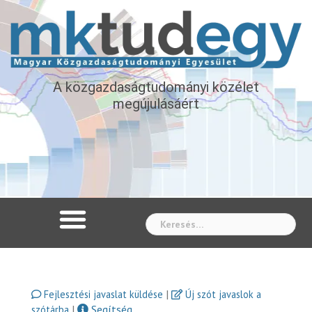
A közgazdaságtudományi közélet
megújulásáért
Whe
|
Fejlesztési javaslat küldése
Új szót javaslok a
|
Segítség
szótárba