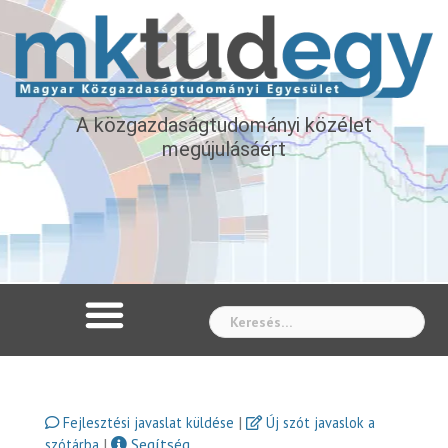
A közgazdaságtudományi közélet
megújulásáért
Whe
|
Fejlesztési javaslat küldése
Új szót javaslok a
|
Segítség
szótárba