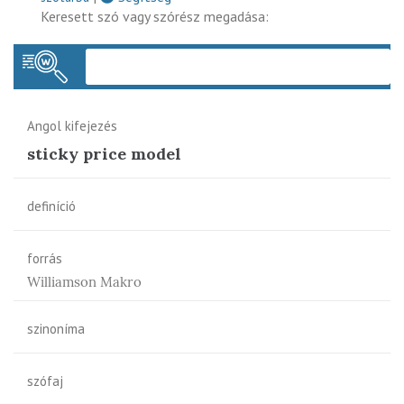
Keresett szó vagy szórész megadása:
Keres
Angol kifejezés
sticky price model
definíció
forrás
Williamson Makro
szinoníma
szófaj