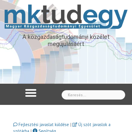
A közgazdaságtudományi közélet
megújulásáért
Whe
|
Fejlesztési javaslat küldése
Új szót javaslok a
|
Segítség
szótárba