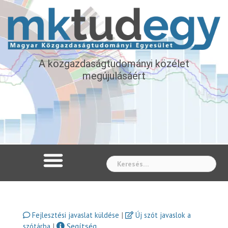
A közgazdaságtudományi közélet
megújulásáért
Whe
|
Fejlesztési javaslat küldése
Új szót javaslok a
|
Segítség
szótárba