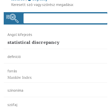
Keresett szó vagy szórész megadása:
Keres
Angol kifejezés
statistical discrepancy
definíció
forrás
Mankiw Index
szinoníma
szófaj