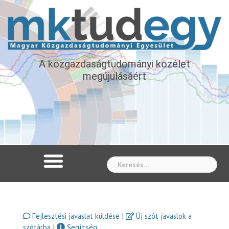
A közgazdaságtudományi közélet
megújulásáért
Whe
|
Fejlesztési javaslat küldése
Új szót javaslok a
|
Segítség
szótárba