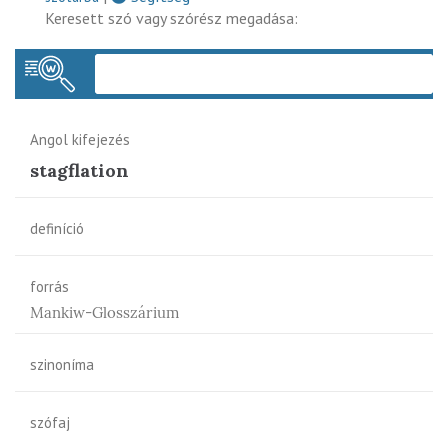
Keresett szó vagy szórész megadása:
Keres
Angol kifejezés
stagflation
definíció
forrás
Mankiw-Glosszárium
szinoníma
szófaj