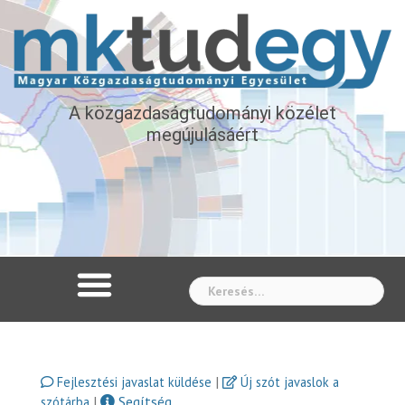
A közgazdaságtudományi közélet
megújulásáért
Whe
|
Fejlesztési javaslat küldése
Új szót javaslok a
|
Segítség
szótárba