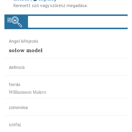
Keresett szó vagy szórész megadása:
Keres
Angol kifejezés
solow model
definíció
forrás
Williamson Makro
szinoníma
szófaj