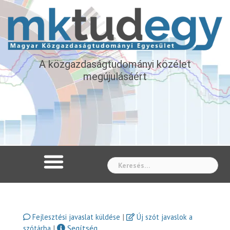
A közgazdaságtudományi közélet
megújulásáért
Whe
|
Fejlesztési javaslat küldése
Új szót javaslok a
|
Segítség
szótárba