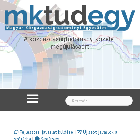
A közgazdaságtudományi közélet
megújulásáért
Whe
|
Fejlesztési javaslat küldése
Új szót javaslok a
|
Segítség
szótárba