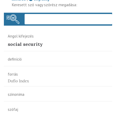
Keresett szó vagy szórész megadása:
Keres
Angol kifejezés
social security
definíció
forrás
Duflo Index
szinoníma
szófaj