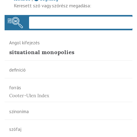
Keresett szó vagy szórész megadása:
Keres
Angol kifejezés
situational monopolies
definíció
forrás
Cooter-Ulen Index
szinoníma
szófaj