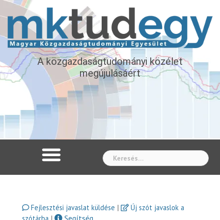
A közgazdaságtudományi közélet
megújulásáért
Whe
|
Fejlesztési javaslat küldése
Új szót javaslok a
|
Segítség
szótárba