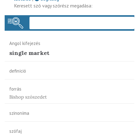
Keresett szó vagy szórész megadása:
Keres
Angol kifejezés
single market
definíció
forrás
Bishop szószedet
szinoníma
szófaj