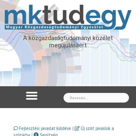
A közgazdaságtudományi közélet
megújulásáért
Whe
|
Fejlesztési javaslat küldése
Új szót javaslok a
|
Segítség
szótárba