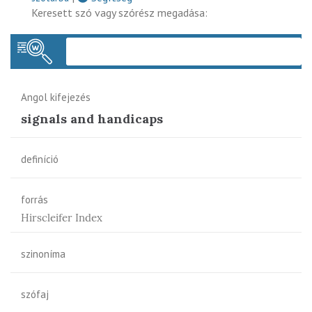
Keresett szó vagy szórész megadása:
Keres
Angol kifejezés
signals and handicaps
definíció
forrás
Hirscleifer Index
szinoníma
szófaj