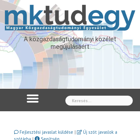
A közgazdaságtudományi közélet
megújulásáért
Whe
|
Fejlesztési javaslat küldése
Új szót javaslok a
|
Segítség
szótárba