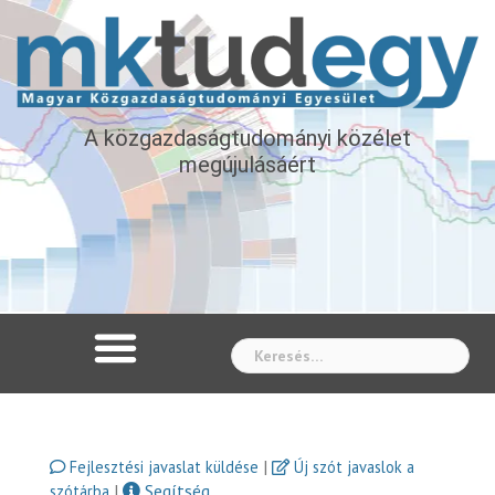
A közgazdaságtudományi közélet
megújulásáért
Whe
|
Fejlesztési javaslat küldése
Új szót javaslok a
|
Segítség
szótárba