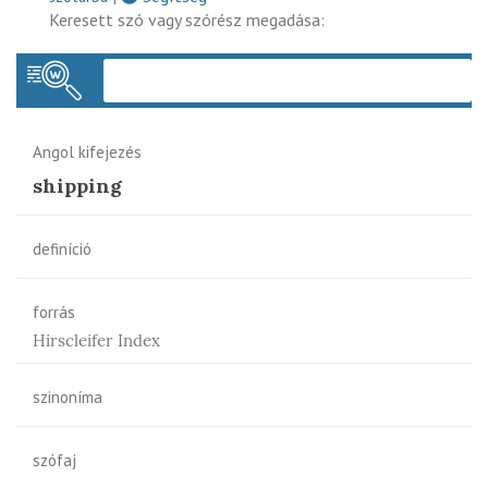
Keresett szó vagy szórész megadása:
Keres
Angol kifejezés
shipping
definíció
forrás
Hirscleifer Index
szinoníma
szófaj