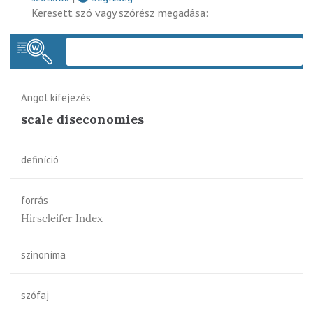
Keresett szó vagy szórész megadása:
Keres
Angol kifejezés
scale diseconomies
definíció
forrás
Hirscleifer Index
szinoníma
szófaj