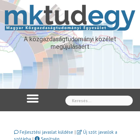
A közgazdaságtudományi közélet
megújulásáért
Whe
|
Fejlesztési javaslat küldése
Új szót javaslok a
|
Segítség
szótárba