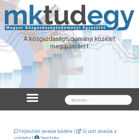
A közgazdaságtudományi közélet
megújulásáért
Whe
|
Fejlesztési javaslat küldése
Új szót javaslok a
|
Segítség
szótárba