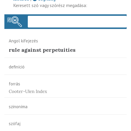
Keresett szó vagy szórész megadása:
Keres
Angol kifejezés
rule against perpetuities
definíció
forrás
Cooter-Ulen Index
szinoníma
szófaj