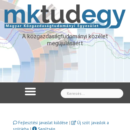
A közgazdaságtudományi közélet
megújulásáért
Whe
|
Fejlesztési javaslat küldése
Új szót javaslok a
|
Segítség
szótárba