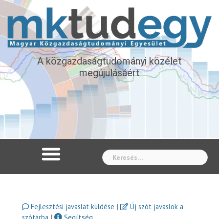
A közgazdaságtudományi közélet
megújulásáért
Whe
|
Fejlesztési javaslat küldése
Új szót javaslok a
|
Segítség
szótárba