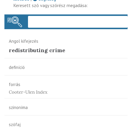
Keresett szó vagy szórész megadása:
Keres
Angol kifejezés
redistributing crime
definíció
forrás
Cooter-Ulen Index
szinoníma
szófaj