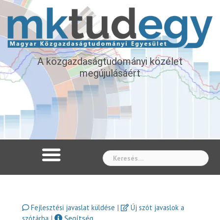
A közgazdaságtudományi közélet
megújulásáért
Whe
|
Fejlesztési javaslat küldése
Új szót javaslok a
|
Segítség
szótárba