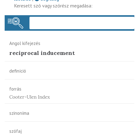
Keresett szó vagy szórész megadása:
Keres
Angol kifejezés
reciprocal inducement
definíció
forrás
Cooter-Ulen Index
szinoníma
szófaj