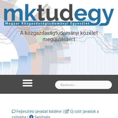
A közgazdaságtudományi közélet
megújulásáért
Whe
|
Fejlesztési javaslat küldése
Új szót javaslok a
|
Segítség
szótárba