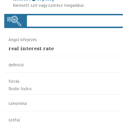
Keresett szó vagy szórész megadása:
Keres
Angol kifejezés
real interest rate
definíció
forrás
Bodie Index
szinoníma
szófaj