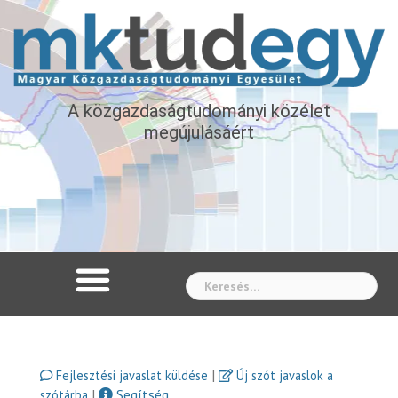
A közgazdaságtudományi közélet
megújulásáért
Whe
|
Fejlesztési javaslat küldése
Új szót javaslok a
|
Segítség
szótárba