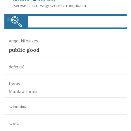
Keresett szó vagy szórész megadása:
Keres
Angol kifejezés
public good
definíció
forrás
Mankiw Index
szinoníma
szófaj