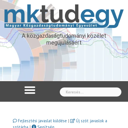
A közgazdaságtudományi közélet
megújulásáért
Whe
|
Fejlesztési javaslat küldése
Új szót javaslok a
|
Segítség
szótárba