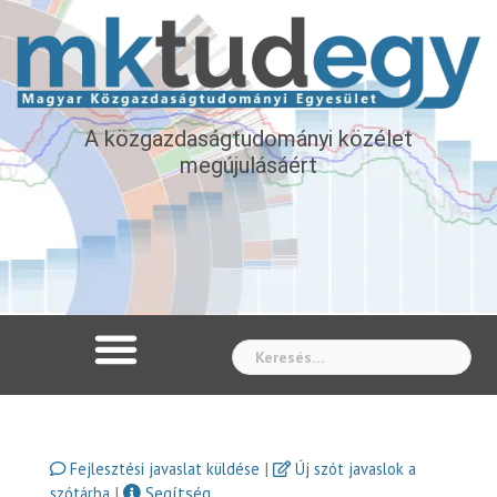
A közgazdaságtudományi közélet
megújulásáért
Whe
|
Fejlesztési javaslat küldése
Új szót javaslok a
|
Segítség
szótárba