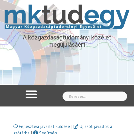
A közgazdaságtudományi közélet
megújulásáért
Whe
|
Fejlesztési javaslat küldése
Új szót javaslok a
|
Segítség
szótárba