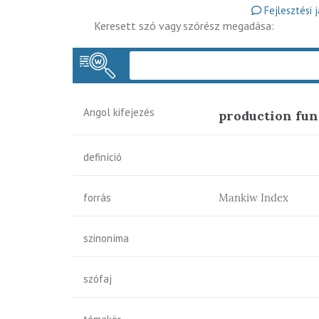
Fejlesztési 
Keresett szó vagy szórész megadása:
Angol kifejezés
production fun
definíció
forrás
Mankiw Index
szinoníma
szófaj