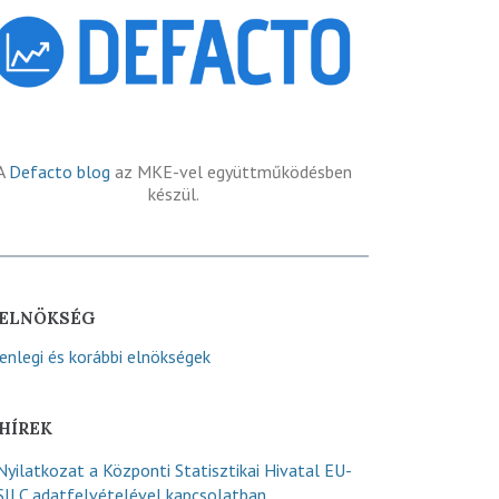
A
Defacto blog
az MKE-vel együttműködésben
készül.
ELNÖKSÉG
lenlegi és korábbi elnökségek
HÍREK
Nyilatkozat a Központi Statisztikai Hivatal EU-
SILC adatfelvételével kapcsolatban