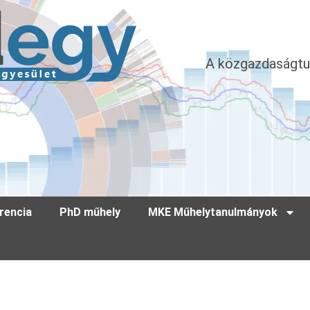
A közgazdaságtu
rencia
PhD műhely
MKE Műhelytanulmányok