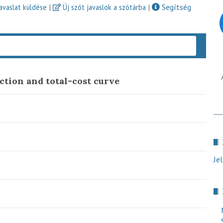
|
|
Segítség
javaslat küldése
Új szót javaslok a szótárba
Keres
ction and total-cost curve
Je