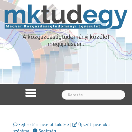
A közgazdaságtudományi közélet
megújulásáért
Whe
|
Fejlesztési javaslat küldése
Új szót javaslok a
|
Segítség
szótárba