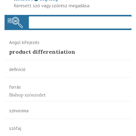
Keresett szó vagy szórész megadása:
Keres
Angol kifejezés
product differentiation
definíció
forrás
Bishop szószedet
szinoníma
szófaj