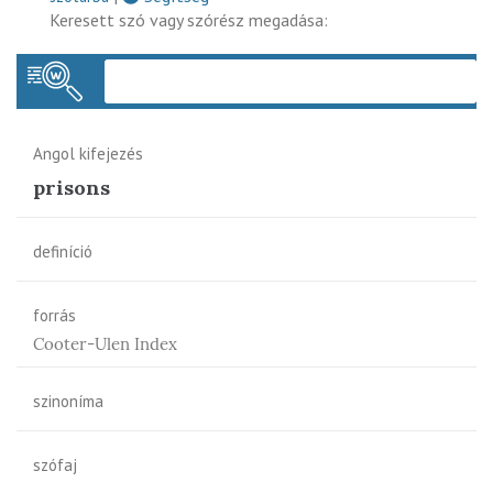
Keresett szó vagy szórész megadása:
Keres
Angol kifejezés
prisons
definíció
forrás
Cooter-Ulen Index
szinoníma
szófaj