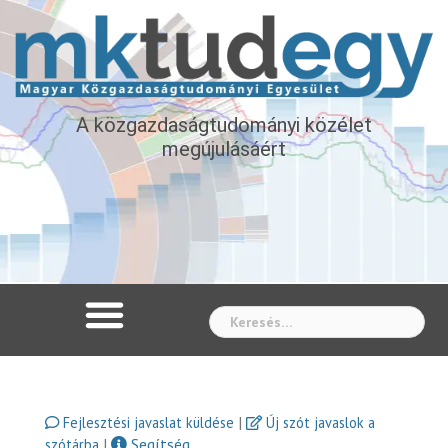
A közgazdaságtudományi közélet
megújulásáért
Whe
|
Fejlesztési javaslat küldése
Új szót javaslok a
|
Segítség
szótárba