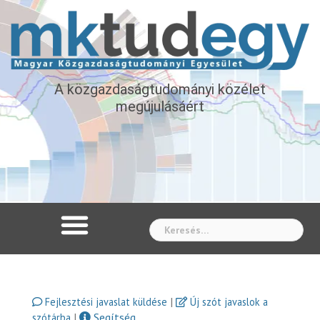
A közgazdaságtudományi közélet
megújulásáért
Whe
|
Fejlesztési javaslat küldése
Új szót javaslok a
|
Segítség
szótárba