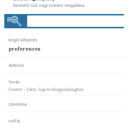
Keresett szó vagy szórész megadása:
Keres
Angol kifejezés
preferences
definíció
forrás
Cooter - Ulen: Jog és közgazdaságtan
szinoníma
szófaj