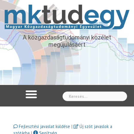
A közgazdaságtudományi közélet
megújulásáért
Whe
|
Fejlesztési javaslat küldése
Új szót javaslok a
|
Segítség
szótárba