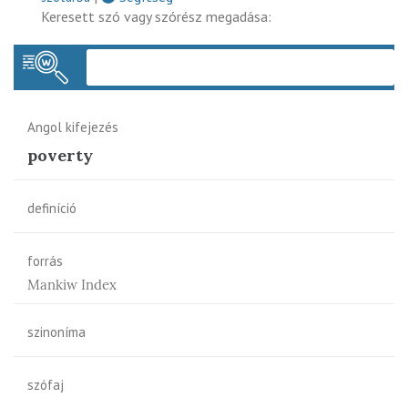
Keresett szó vagy szórész megadása:
Keres
Angol kifejezés
poverty
definíció
forrás
Mankiw Index
szinoníma
szófaj