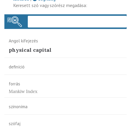
Keresett szó vagy szórész megadása:
Keres
Angol kifejezés
physical capital
definíció
forrás
Mankiw Index
szinoníma
szófaj