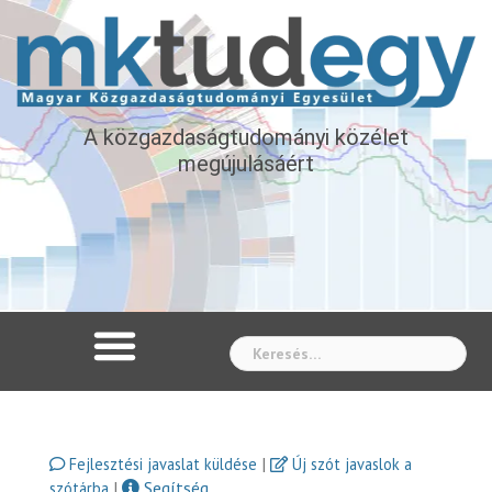
A közgazdaságtudományi közélet
megújulásáért
Whe
|
Fejlesztési javaslat küldése
Új szót javaslok a
|
Segítség
szótárba